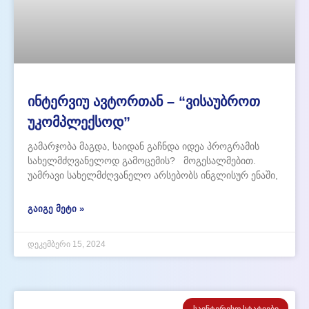
ინტერვიუ ავტორთან – “ვისაუბროთ
უკომპლექსოდ”
გამარჯობა მაგდა, საიდან გაჩნდა იდეა პროგრამის
სახელმძღვანელოდ გამოცემის? მოგესალმებით.
უამრავი სახელმძღვანელო არსებობს ინგლისურ ენაში,
რომელიც გვეხმარება საფუძვლიანად შევასწავლოთ
მოსწავლეებს ინგლისური ენის გრამატიკა,
ᲒᲐᲘᲒᲔ ᲛᲔᲢᲘ »
გავუმდიდროთ ლექსიკური მარაგი, გავუუმჯობესოთ
სმენითი უნარ-ჩვევები, თუმცა, ნაკლებ არის
დეკემბერი 15, 2024
პროგრამები საუბარზე ორიენტირებული.
საგაკვეთილო პროცესზე ყოველთვის მიწევდა
დამატებითი სასაუბრო თემების შეტანა, რათა