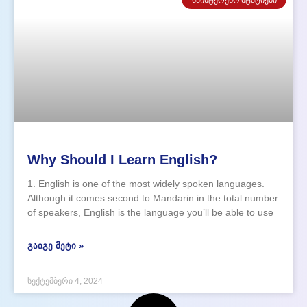
ᲡᲐᲘᲜᲢᲔᲠᲔᲡᲝ ᲡᲢᲐᲢᲘᲔᲑᲘ
Why Should I Learn English?
1. English is one of the most widely spoken languages.
Although it comes second to Mandarin in the total number
of speakers, English is the language you’ll be able to use
most widely, as it’s spoken in more countries than any
other language. That means
ᲒᲐᲘᲒᲔ ᲛᲔᲢᲘ »
სექტემბერი 4, 2024