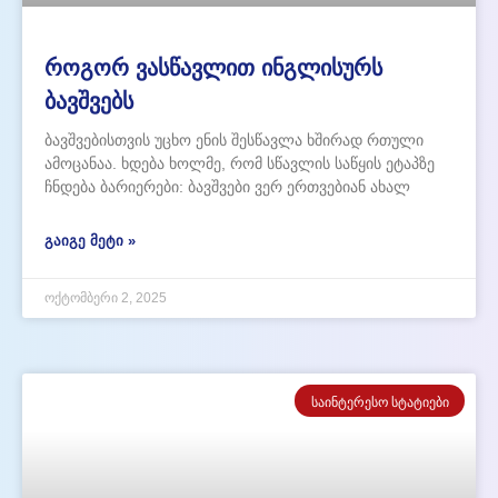
როგორ ვასწავლით ინგლისურს
ბავშვებს
ბავშვებისთვის უცხო ენის შესწავლა ხშირად რთული
ამოცანაა. ხდება ხოლმე, რომ სწავლის საწყის ეტაპზე
ჩნდება ბარიერები: ბავშვები ვერ ერთვებიან ახალ
ჯგუფში; მორცხვობენ და ერიდებათ საუბარი, რადგან
ეშინიათ შეცდომის; უჭირთ კონცენტრაცია და სწრაფად
ᲒᲐᲘᲒᲔ ᲛᲔᲢᲘ »
კარგავენ ინტერესს; ფიქრობენ, რომ სწავლა მოსაწყენი
და დამღლელია. სწორედ ამიტომ შევქმენით
ოქტომბერი 2, 2025
SpeakUp-ის საბავშვო
ᲡᲐᲘᲜᲢᲔᲠᲔᲡᲝ ᲡᲢᲐᲢᲘᲔᲑᲘ