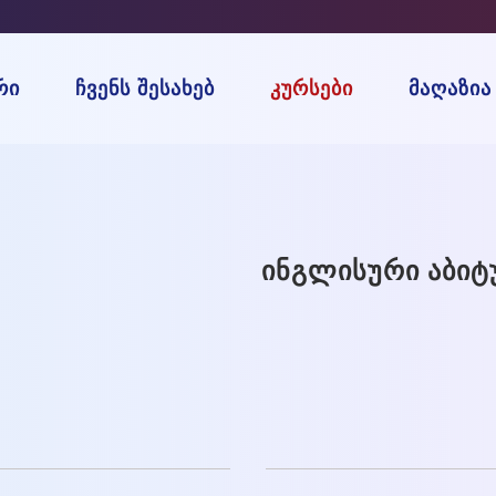
ᲠᲘ
ᲩᲕᲔᲜᲡ ᲨᲔᲡᲐᲮᲔᲑ
ᲙᲣᲠᲡᲔᲑᲘ
ᲛᲐᲦᲐᲖᲘᲐ
ᲘᲜᲒᲚᲘᲡᲣᲠᲘ ᲐᲑᲘᲢ