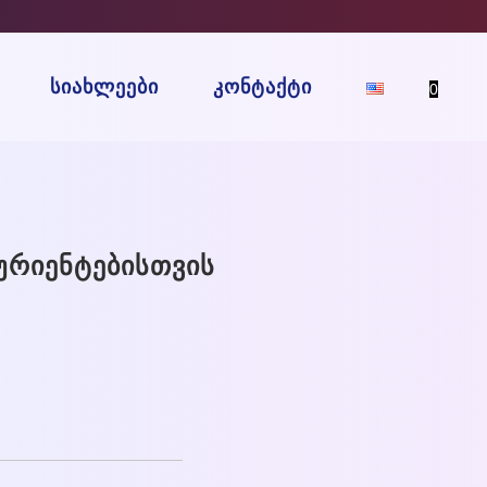
ᲡᲘᲐᲮᲚᲔᲔᲑᲘ
ᲙᲝᲜᲢᲐᲥᲢᲘ
0
ᲣᲠᲘᲔᲜᲢᲔᲑᲘᲡᲗᲕᲘᲡ