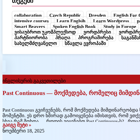
თეგები
collaboration
Czech Republic
Dresden
English For 
intensive courses
Learn Englsih
Learn Wordpress
p
Smart Beavers
Spoken English Book
Study in Europe
ვისაუბროთ უკომპლექსოდ
ვორდპრესი
ვორდპრე
პარტნიორობა
პრაღა
პროგრამირება
საგანმ
სახელმძღვანელო
სწავლა ევროპაში
ინგლისურის გაკვეთილები
Past Continuous — მოქმედება, რომელიც მიმდ
Past Continuous გვიჩვენებს, რომ მოქმედება მიმდინარეობ
მომენტში. ეს დრო ხშირად გამოიყენება იმისთვის, რომ ვთქ
სხვა რამ მოხდა. როდის ვიყენებთ Past Continuous-ს? რო
გაიგე მეტი »
წარსულში კონკრეტულ დროს: მაგ: I was reading a book at 8 p.
ნოემბერი 18, 2025