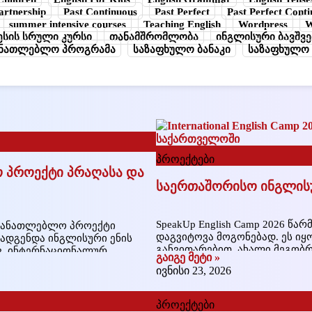
artnership
Past Continuous
Past Perfect
Past Perfect Cont
summer intensive courses
Teaching English
Wordpress
W
სის სრული კურსი
თანამშრომლობა
ინგლისური ბავშვე
ანათლებლო პროგრამა
საზაფხულო ბანაკი
საზაფხულო 
პროექტები
პროექტი პრაღასა და
საერთაშორისო ინგლისუ
SpeakUp English Camp 2026 
ნმანათლებლო პროექტი
დაგვიტოვა მოგონებად. ეს იყ
ოადგენდა ინგლისური ენის
განვითარებით, ახალი მეგობ
ვ, ინტერნაციონალურ
გაიგე მეტი »
წელს, ჩვენს ინგლისურენოვან
ნ პროექტის ერთ-ერთი მთავარი
ივნისი 23, 2026
მთავარი მიზანი იყო, ბავშვებ
ების მონაწილეობა იყო.
მყოფებოდნენ როგორც
პროექტები