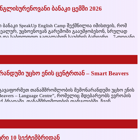
გლისურენოვანი ბანაკი ცემში 2026
ანაკი SpeakUp English Camp შექმნილია იმისთვის, რომ
რეალურ, უცხოენოვან გარემოში გააუმჯობესონ, სრულად
ა და საბოლოოდ გადალახონ საუბრის ბარიერი. 7-დღიანი
ნტერაქციული ვორქშოფების მეშვეობით მონაწილეები
ნდურ აქტივობებში, პრეზენტაციებსა და პრაქტიკულ
არება
ნდუმი უცხო ენის ცენტრთან – Smart Beavers
 გავაფორმეთ თანამშრომლობის მემონარანდუმი უცხო ენის
eavers – Language Centre”, რომელიც მდებარეობს ევროპის
აქ პრაღაში. თანამშრომლობის ფარგლებში, ჩვენ
ბთ საგანმანათლებლო ვიზიტს პრაღაში, სადაც
ივ სფიქერებთან ერთად გაივლიან ინგლისურის ენის
ავე, დაათვალიერებენ
რი 10 სექტემბრიდან