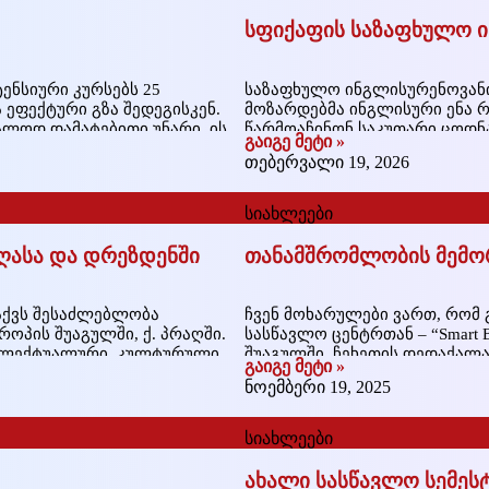
სფიქაფის საზაფხულო ინ
ენსიური კურსებს 25
საზაფხულო ინგლისურენოვანი ბ
ა ეფექტური გზა შედეგისკენ.
მოზარდებმა ინგლისური ენა 
ალოდ დამატებითი უნარი. ის
წარმოაჩინონ საკუთარი ცოდნ
გაიგე მეტი »
მუნიკაციისთვის. სწორედ
ინტენსიური, სახალისო და ი
თებერვალი 19, 2026
ჩაერთვებიან დისკუსიებში, გუ
დავალებებში, რაც მათ დაეხმ
სიახლეები
ასა და დრეზდენში
თანამშრომლობის მემორა
ვაქვს შესაძლებლობა
ჩვენ მოხარულები ვართ, რომ
პის შუაგულში, ქ. პრაღში.
სასწავლო ცენტრთან – “Smart B
ტელექტუალური, კულტურული,
შუაგულში, ჩეხეთის დედაქალ
გაიგე მეტი »
შეწყობა. საგანმანთლებლო
ერთობლივად განვახორციელე
ნოემბერი 19, 2025
და ინტენსიური, მაღალი
მონაწილეები გამოცდილ ნეით
ებენ
ინტენსიურ კურსს და ამასთან
სიახლეები
ახალი სასწავლო სემესტ