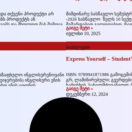
ს და თქვენი პროდუქტი არ
მიმდინარე სასწავლო სემესტრ
ენს პროდუქტს ან
-2026 სასწავლო წელს 10 სე
ივებს და მხოლოდ მას შემდეგ
შემართებით გელოდებით, რათ
გაიგე მეტი »
ტი. მომხმარებლის
ინტერაქტიული მეთოდების გა
ივლისი 10, 2025
ოდუქტის გაყიდვის
ბავშვებისთვის, ასევე ზრდას
ვასრულებთ
სიახლეები
Express Yourself – Student
ISBN: 9789941871986 გამოცემი
საზაფხულო ინგლისურენოვანი
გრ, ლამინირებული; გვერდები
ინეიჯერების) ინგლისური ენის
ხარისხის, სახელმძღვანელო; 
ცხო ენის ცოდნის
გაიგე მეტი »
ძვირფასო სტუდენტო, მინდა 
7 დღიანი სახალისო და
დეკემბერი 12, 2024
ინგლისური ფილოლოგიის ფაკ
აზაფხულო ინგლისურენოვანი