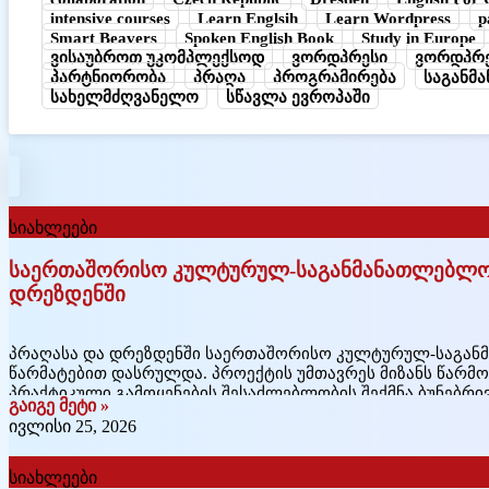
intensive courses
Learn Englsih
Learn Wordpress
p
Smart Beavers
Spoken English Book
Study in Europe
ვისაუბროთ უკომპლექსოდ
ვორდპრესი
ვორდპრე
პარტნიორობა
პრაღა
პროგრამირება
საგანმ
სახელმძღვანელო
სწავლა ევროპაში
სიახლეები
საერთაშორისო კულტურულ-საგანმანათლებლო 
დრეზდენში
პრაღასა და დრეზდენში საერთაშორისო კულტურულ-საგა
წარმატებით დასრულდა. პროექტის უმთავრეს მიზანს წარმ
პრაქტიკული გამოყენების შესაძლებლობის შექმნა ბუნებრი
გაიგე მეტი »
გარემოში. ინგლისური ენის პრაქტიკა ნეითივ-სფიქერებთა
ივლისი 25, 2026
უპირატესობა პროფესიონალი ნეითივ-სფიქერი მასწავლებლ
ისინი მთელი კვირის განმავლობაში ბავშვებთან ერთად ი
სასწავლო პროცესში, ისე
სიახლეები