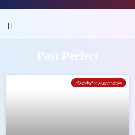
Past Perfect
ᲘᲜᲒᲚᲘᲡᲣᲠᲘᲡ ᲒᲐᲙᲕᲔᲗᲘᲚᲔᲑᲘ