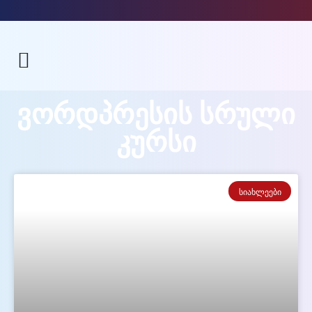
ვორდპრესის სრული
კურსი
ᲡᲘᲐᲮᲚᲔᲔᲑᲘ