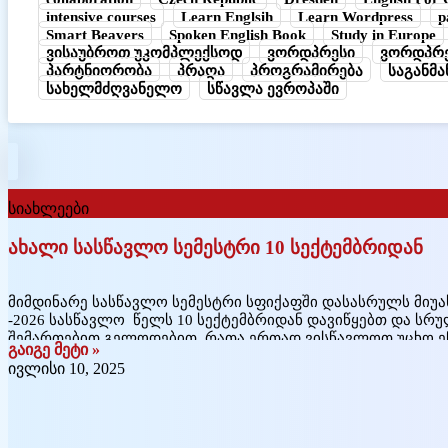
intensive courses
Learn Englsih
Learn Wordpress
p
Smart Beavers
Spoken English Book
Study in Europe
ვისაუბროთ უკომპლექსოდ
ვორდპრესი
ვორდპრე
პარტნიორობა
პრაღა
პროგრამირება
საგანმ
სახელმძღვანელო
სწავლა ევროპაში
სიახლეები
ახალი სასწავლო სემესტრი 10 სექტემბრიდან
მიმდინარე სასწავლო სემესტრი სფიქაფში დასასრულს მიუა
-2026 სასწავლო წელს 10 სექტემბრიდან დავიწყებთ და ს
შემართებით გელოდებით, რათა ერთად ვისწავლოთ უცხო ენ
გაიგე მეტი »
ინტერაქტიული მეთოდების გამოყენებით. ჩვენი კურსები 
ივლისი 10, 2025
ბავშვებისთვის, ასევე ზრდასრულებისთვის. სწავლას ვიწყე
ვასრულებთ