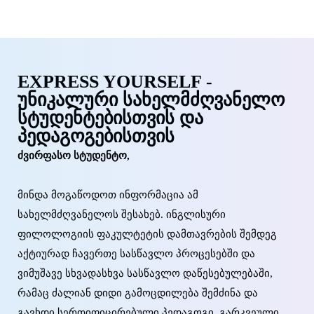
EXPRESS YOURSELF -
ᲣᲜᲘᲙᲐᲚᲣᲠᲘ ᲡᲐᲮᲔᲚᲛᲫᲦᲕᲐᲜᲔᲚᲝ
ᲡᲢᲣᲓᲔᲜᲢᲔᲑᲘᲡᲗᲕᲘᲡ ᲓᲐ
ᲞᲔᲓᲐᲒᲝᲒᲔᲑᲘᲡᲗᲕᲘᲡ
ძვირფასო სტუდენტო,
მინდა მოგაწოდოთ ინფორმაცია ამ
სახელმძღვანელოს შესახებ. ინგლისური
ფილოლოგიის ფაკულტეტის დამთავრების შემდეგ
აქტიურად ჩავერთე სასწავლო პროცესებში და
ვიმუშავე სხვადასხვა სასწავლო დაწესებულებაში,
რამაც ძალიან დიდი გამოცდილება შემძინა და
გავხდი სერთიფიცირებული პედაგოგი. გარკვეული