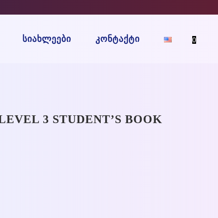
ᲡᲘᲐᲮᲚᲔᲔᲑᲘ
ᲙᲝᲜᲢᲐᲥᲢᲘ
0
LEVEL 3 STUDENT’S BOOK