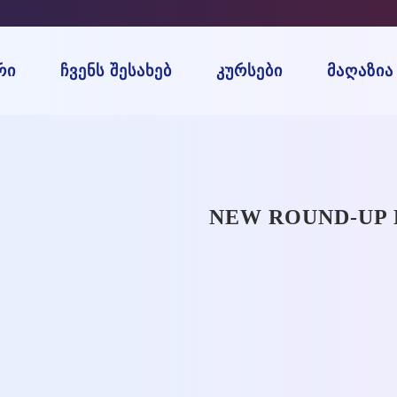
ᲠᲘ
ᲩᲕᲔᲜᲡ ᲨᲔᲡᲐᲮᲔᲑ
ᲙᲣᲠᲡᲔᲑᲘ
ᲛᲐᲦᲐᲖᲘᲐ
NEW ROUND-UP 