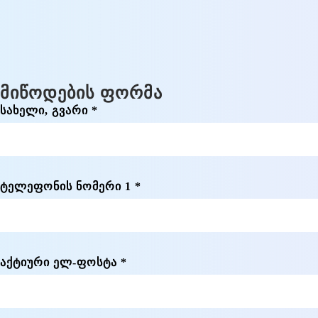
ᲛᲘᲬᲝᲓᲔᲑᲘᲡ ᲤᲝᲠᲛᲐ
ᲡᲐᲮᲔᲚᲘ, ᲒᲕᲐᲠᲘ *
ᲢᲔᲚᲔᲤᲝᲜᲘᲡ ᲜᲝᲛᲔᲠᲘ 1 *
ᲐᲥᲢᲘᲣᲠᲘ ᲔᲚ-ᲤᲝᲡᲢᲐ *