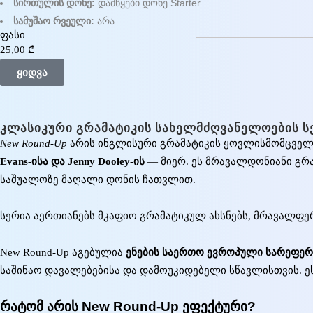
სირთულის დონე:
დამწყები დონე Starter
სამუშაო რვეული:
არა
ფასი
25,00
₾
ყიდვა
ᲙᲚᲐᲡᲘᲙᲣᲠᲘ ᲒᲠᲐᲛᲐᲢᲘᲙᲘᲡ ᲡᲐᲮᲔᲚᲛᲫᲦᲕᲐᲜᲔᲚᲝᲔᲑᲘᲡ Ს
New Round-Up
არის ინგლისური გრამატიკის ყოვლისმომცველი
Evans-ისა და Jenny Dooley-ის
— მიერ. ეს მრავალდონიანი გრა
საშუალოზე მაღალი დონის ჩათვლით.
სერია აერთიანებს მკაფიო გრამატიკულ ახსნებს, მრავალფერ
New Round-Up აგებულია
ენების საერთო ევროპული სარეფერ
საშინაო დავალებებისა და დამოუკიდებელი სწავლისთვის. ე
რატომ არის New Round-Up ეფექტური?